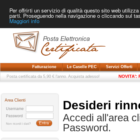
Per offrirti un servizio di qualità questo sito web utilizza
parti. Proseguendo nella navigazione o cliccando sul tas
Maggiori info
Fatturazione
Le Caselle PEC
Servizi Offerti
NOVITA': F
Posta certificata da 5,90 € l'anno. Acquista adesso!
Area Clienti
Desideri rinn
Username
Accedi all'area 
Password
Non ricordi i dati?
Password.